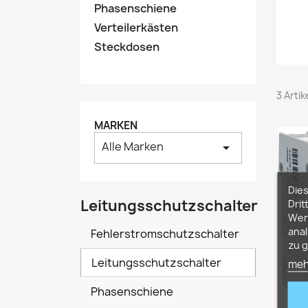
Phasenschiene
Verteilerkästen
Steckdosen
3 Arti
MARKEN
Alle Marken
arrow_drop_down
Die
Leitungsschutzschalter
Drit
Werb
anal
Fehlerstromschutzschalter
zu g
Leitungsschutzschalter
meh
Phasenschiene