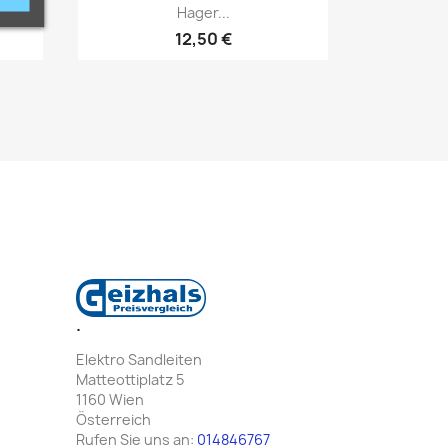
Vorschau

Hager...
12,50 €
.
Elektro Sandleiten
Matteottiplatz 5
1160 Wien
Österreich
Rufen Sie uns an:
014846767