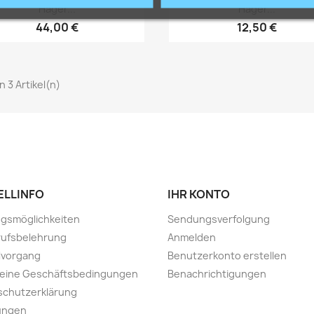
Vorschau
Vorschau


Hager...
Hager...
44,00 €
12,50 €
on 3 Artikel(n)
ELLINFO
IHR KONTO
gsmöglichkeiten
Sendungsverfolgung
rufsbelehrung
Anmelden
lvorgang
Benutzerkonto erstellen
meine Geschäftsbedingungen
Benachrichtigungen
schutzerklärung
ungen