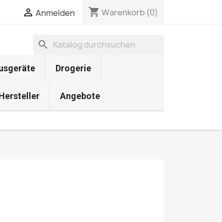
shopping_cart

Warenkorb
(0)
Anmelden
search
usgeräte
Drogerie
 Hersteller
Angebote