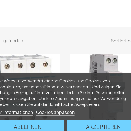
kel gefunden
Sortiert n
se Website verwendet eigene Cookies und Cookies von
tanbietern, um unsereDienste zu verbessern. Und zeigen Sie
ung in Bezug auf Ihre Vorlieben, indem Sie Ihre Gewohnheiten
ysieren navigation. Um Ihre Zustimmung zu seiner Verwendung
eben, klicken Sie auf die Schaltfläche Akzeptieren.
r Informationen
Cookies anpassen
ABLEHNEN
AKZEPTIEREN