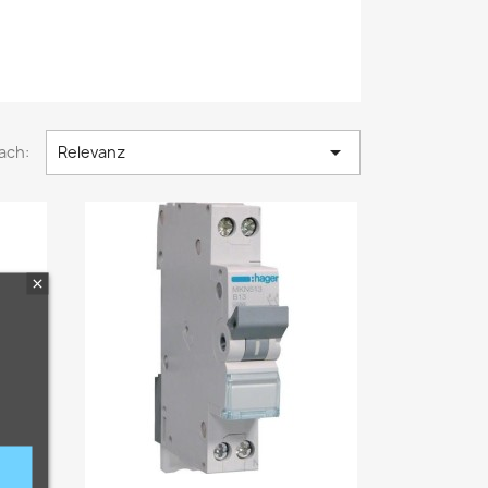

ach:
Relevanz