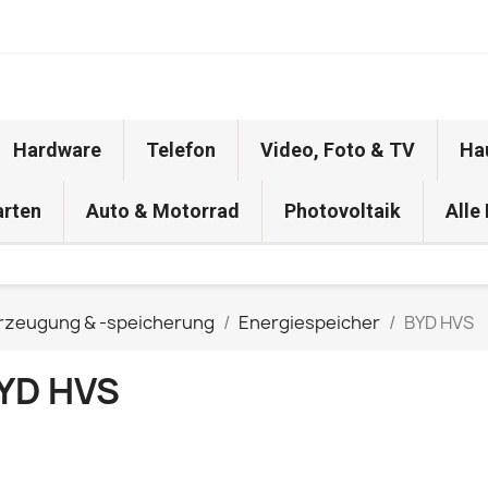
Hardware
Telefon
Video, Foto & TV
Ha
arten
Auto & Motorrad
Photovoltaik
Alle
rzeugung & -speicherung
Energiespeicher
BYD HVS
YD HVS