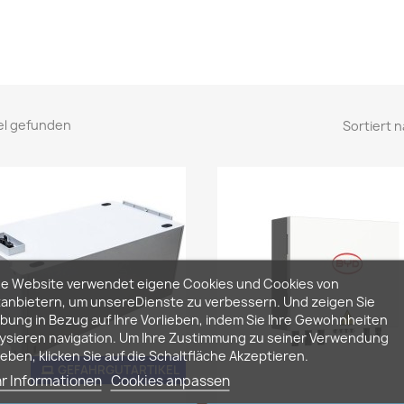
kel gefunden
Sortiert n
se Website verwendet eigene Cookies und Cookies von
tanbietern, um unsereDienste zu verbessern. Und zeigen Sie
ung in Bezug auf Ihre Vorlieben, indem Sie Ihre Gewohnheiten
ysieren navigation. Um Ihre Zustimmung zu seiner Verwendung
eben, klicken Sie auf die Schaltfläche Akzeptieren.
GEFAHRGUTARTIKEL
r Informationen
Cookies anpassen