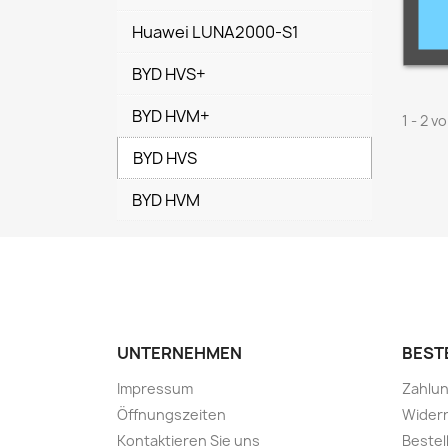
BYD
Huawei LUNA2000-S1
BYD HVS+
BYD HVM+
1 - 2 v
BYD HVS
BYD HVM
UNTERNEHMEN
BEST
Impressum
Zahlun
Öffnungszeiten
Wider
Kontaktieren Sie uns
Bestel