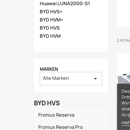
Huawei LUNA2000-S1
BYD HVS+
BYD HVM+
BYD HVS
BYD HVM
2 Arti
MARKEN
Alle Marken
arrow_drop_down
Die
Drit
BYD HVS
Werb
anal
zu g
Fronius Reserva
meh
Fronius Reserva Pro