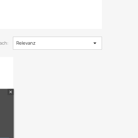

ach:
Relevanz