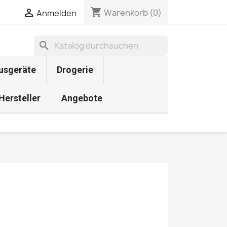
shopping_cart

Warenkorb
(0)
Anmelden
search
usgeräte
Drogerie
 Hersteller
Angebote