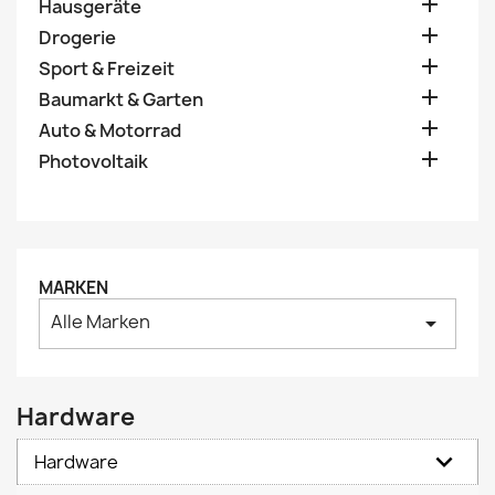

Hausgeräte

Drogerie

Sport & Freizeit

Baumarkt & Garten

Auto & Motorrad

Photovoltaik
MARKEN
Alle Marken
arrow_drop_down
Hardware
Hardware