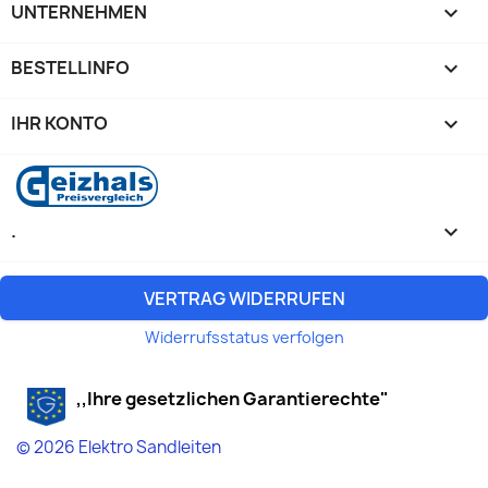
UNTERNEHMEN

BESTELLINFO

IHR KONTO

.
keyboard_arrow_down
VERTRAG WIDERRUFEN
Widerrufsstatus verfolgen
,,Ihre gesetzlichen Garantierechte"
© 2026 Elektro Sandleiten