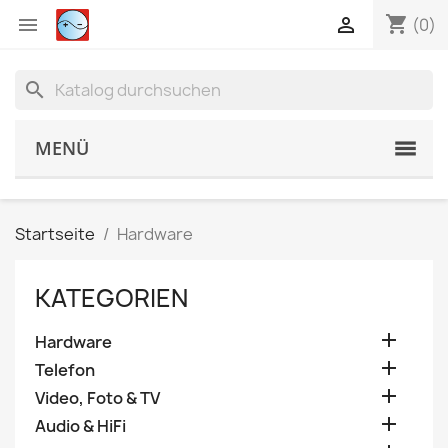
shopping_cart


(0)
search
MENÜ
Startseite
Hardware
KATEGORIEN

Hardware

Telefon

Video, Foto & TV

Audio & HiFi