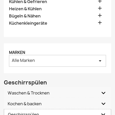

Kühlen & Gefrieren

Heizen & Kühlen

Bügeln & Nähen

Küchenkleingeräte
MARKEN
Alle Marken
arrow_drop_down
Geschirrspülen
Waschen & Trocknen
Kochen & backen
Geschirrspülen