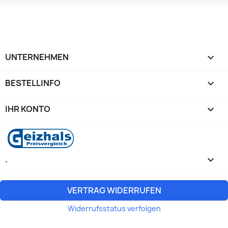
UNTERNEHMEN

BESTELLINFO

IHR KONTO

.
keyboard_arrow_down
VERTRAG WIDERRUFEN
Widerrufsstatus verfolgen