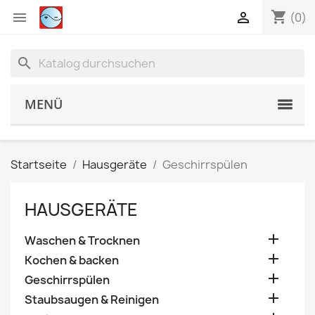
shopping_cart


(0)
search
MENÜ
Startseite
Hausgeräte
Geschirrspülen
HAUSGERÄTE

Waschen & Trocknen

Kochen & backen

Geschirrspülen

Staubsaugen & Reinigen