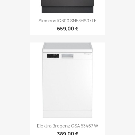
Siemens IQ300 SN53HS07TE
659,00 €
Elektra Bregenz GSA 53467 W
389,00 €