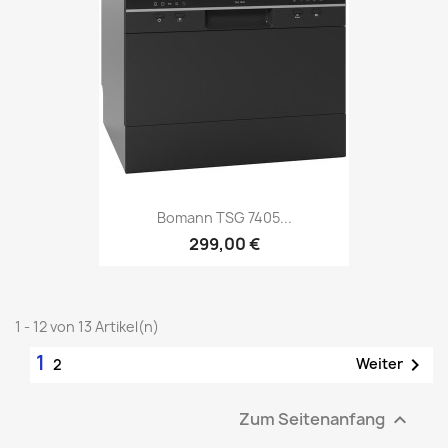
Bomann TSG 7405...
299,00 €
1 - 12 von 13 Artikel(n)
1

Weiter
2
Zum Seitenanfang
