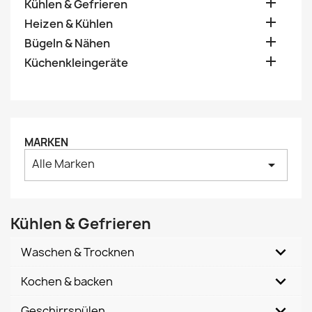

Kühlen & Gefrieren

Heizen & Kühlen

Bügeln & Nähen

Küchenkleingeräte
MARKEN
Alle Marken
arrow_drop_down
Kühlen & Gefrieren
Waschen & Trocknen
Kochen & backen
Geschirrspülen