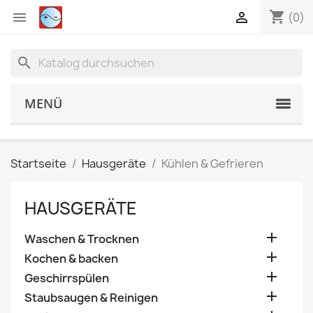
shopping_cart


(0)
search
MENÜ
Startseite
Hausgeräte
Kühlen & Gefrieren
HAUSGERÄTE

Waschen & Trocknen

Kochen & backen

Geschirrspülen

Staubsaugen & Reinigen