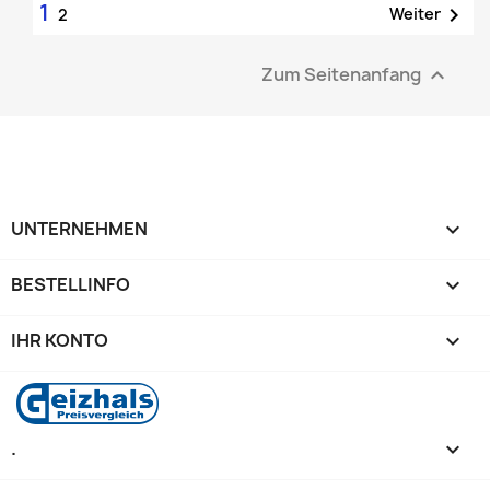
1

Weiter
2
Zum Seitenanfang

UNTERNEHMEN

BESTELLINFO

IHR KONTO

.
keyboard_arrow_down