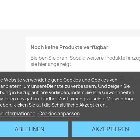
Noch keine Produkte verfügbar
Bleiben Sie dran! Sobald weitere Produkte hinz
sie hier angezeigt.
search
se Website verwendet eigene Cookies und Cookies von
tanbietern, um unsereDienste zu verbessern. Und zeigen Sie
ung in Bezug auf Ihre Vorlieben, indem Sie Ihre Gewohnheiten
ysieren navigation. Um Ihre Zustimmung zu seiner Verwendung
eben, klicken Sie auf die Schaltfläche Akzeptieren.
r Informationen
Cookies anpassen
ABLEHNEN
AKZEPTIEREN