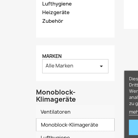
Lufthygiene
Heizgeräte
Zubehör
MARKEN
Alle Marken
arrow_drop_down
Die
Drit
Monoblock-
Werb
anal
Klimageräte
zu g
Ventilatoren
meh
Monoblock-Klimageräte
Lufthygiene