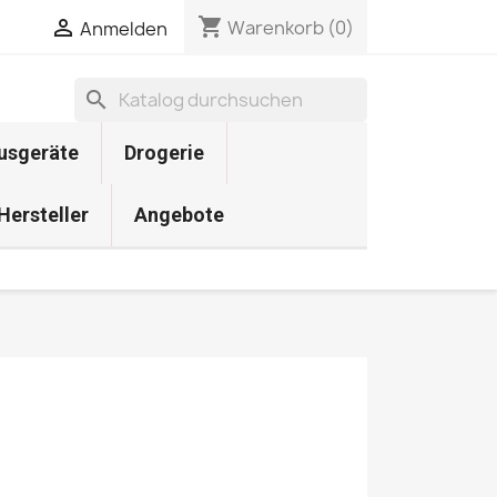
shopping_cart

Warenkorb
(0)
Anmelden
search
usgeräte
Drogerie
 Hersteller
Angebote