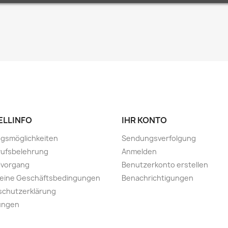
ELLINFO
IHR KONTO
gsmöglichkeiten
Sendungsverfolgung
rufsbelehrung
Anmelden
lvorgang
Benutzerkonto erstellen
meine Geschäftsbedingungen
Benachrichtigungen
schutzerklärung
ungen