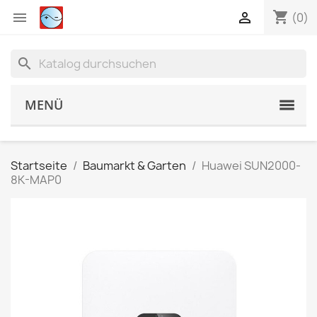
shopping_cart


(0)
search
MENÜ
Startseite
Baumarkt & Garten
Huawei SUN2000-
8K-MAP0