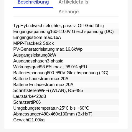
Beschreibung
Artikeldetails
Anhänge
TypHybridwechselrichter, passiv, Off-Grid fähig
Eingangsspannung160-1100V Gleichspannung (DC)
Eingangsstrom max.16A
MPP-Tracker2 Stück
PV-Generatorleistung max.16.6kWp
Ausgangsleistung8kW
Ausgangsphasen3-phasig
Wirkungsgrad98.6% max., 98.0% ηEU
Batteriespannung600-980V Gleichspannung (DC)
Batterie Ladestrom max.20A
Batterie Entladestrom max.20A
SchnittstellenWi-Fi (WLAN), RS-485
Lautstärke<29dB
SchutzartIP66
Umgebungstemperatur-25°C bis +60°C
Abmessungen490x460x130mm (BxHxT)
Gewicht21.00kg