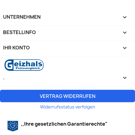
UNTERNEHMEN

BESTELLINFO

IHR KONTO

.
keyboard_arrow_down
VERTRAG WIDERRUFEN
Widerrufsstatus verfolgen
,,Ihre gesetzlichen Garantierechte"