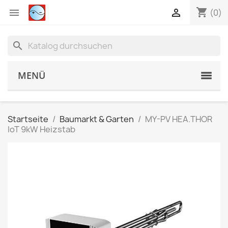
shopping_cart


(0)
search
MENÜ
Startseite
Baumarkt & Garten
MY-PV HEA.THOR
IoT 9kW Heizstab