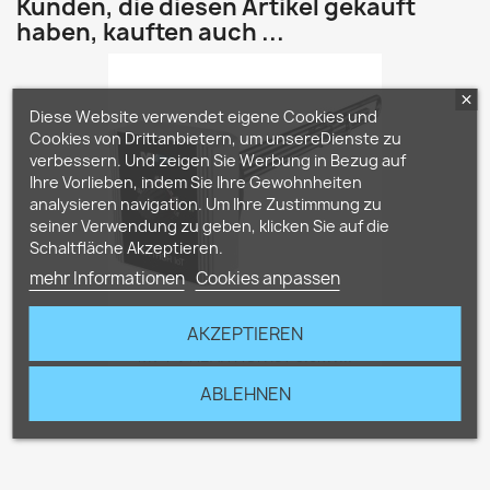
Kunden, die diesen Artikel gekauft
haben, kauften auch ...
Diese Website verwendet eigene Cookies und
Cookies von Drittanbietern, um unsereDienste zu
verbessern. Und zeigen Sie Werbung in Bezug auf
Ihre Vorlieben, indem Sie Ihre Gewohnheiten
analysieren navigation. Um Ihre Zustimmung zu
seiner Verwendung zu geben, klicken Sie auf die
Schaltfläche Akzeptieren.
mehr Informationen
Cookies anpassen
AKZEPTIEREN
MY-PV HEA.THOR IoT 3.5kW...
419,00 €
ABLEHNEN