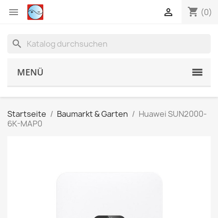
shopping_cart


(0)
search
MENÜ
Startseite
Baumarkt & Garten
Huawei SUN2000-
6K-MAP0