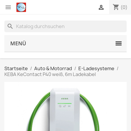
shopping_cart


(0)
search
MENÜ
Startseite
Auto & Motorrad
E-Ladesysteme
KEBA KeContact P40 weiß, 6m Ladekabel