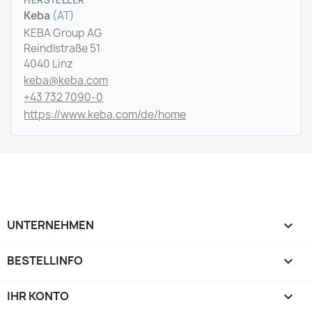
Keba
(AT)
KEBA Group AG
Reindlstraße 51
4040 Linz
keba@keba.com
+43 732 7090-0
https://www.keba.com/de/home
UNTERNEHMEN

BESTELLINFO

IHR KONTO
