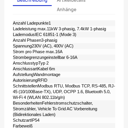
Beschreibung
Artikeldetails
Anhänge
Anzahl Ladepunkte1
Ladeleistung max.11kW 3-phasig, 7.4kW 1-phasig
LademodusIEC 61851-1 (Mode 3)
Anzahl Phasen3-phasig
Spannung230V (AC), 400V (AC)
Strom pro Phase max.16A
Strombegrenzungeinstellbar 6-16A
AnschlusstypTyp 2
AnschlussartKabel 6m
AufstellungWandmontage
AutorisierungRFID
SchnittstellenModbus RTU, Modbus TCP, RS-485, RJ-
45 (10/​100Base-TX), UDP, OCPP 1.6, Bluetooth 5.0,
Wi-Fi 4 (WLAN 802.11b/​g/​n)
BesonderheitenFehlerstromschutzschalter,
Stromzähler, Vehicle To Grid AC Vorbereitung
(Bidirektionales Laden)
SchutzartIP54
Farbeweiß