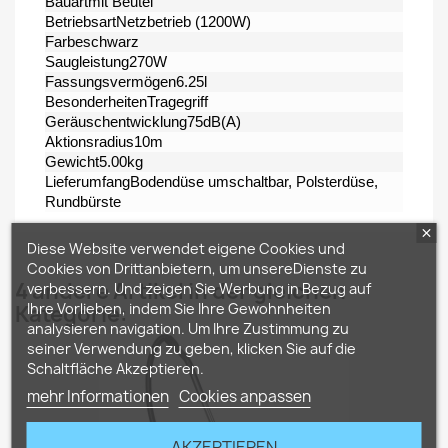
Bauartmit Beutel
BetriebsartNetzbetrieb (1200W)
Farbeschwarz
Saugleistung270W
Fassungsvermögen6.25l
BesonderheitenTragegriff
Geräuschentwicklung75dB(A)
Aktionsradius10m
Gewicht5.00kg
LieferumfangBodendüse umschaltbar, Polsterdüse,
Rundbürste
Diese Website verwendet eigene Cookies und
Cookies von Drittanbietern, um unsereDienste zu
4 andere Artikel in der gleichen
verbessern. Und zeigen Sie Werbung in Bezug auf
Ihre Vorlieben, indem Sie Ihre Gewohnheiten
Kategorie:
analysieren navigation. Um Ihre Zustimmung zu
seiner Verwendung zu geben, klicken Sie auf die
Schaltfläche Akzeptieren.
mehr Informationen
Cookies anpassen
AKZEPTIEREN