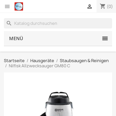
shopping_cart


(0)
search
MENÜ
Startseite
Hausgeräte
Staubsaugen & Reinigen
Nilfisk Allzwecksauger GM80 C