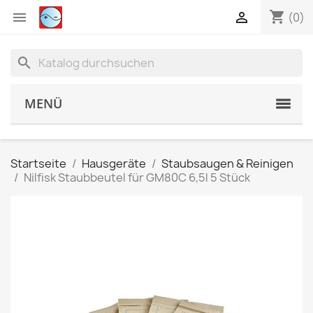
shopping_cart


(0)
search
MENÜ
Startseite
Hausgeräte
Staubsaugen & Reinigen
Nilfisk Staubbeutel für GM80C 6,5l 5 Stück