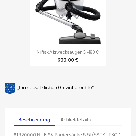
Nilfisk Allzwecksauger GM80 C
399,00 €
,,Ihre gesetzlichen Garantierechte"
Beschreibung
Artikeldetails
81620000 NILFISK Papiersäcke 6,5l (5STK.-PKG.)