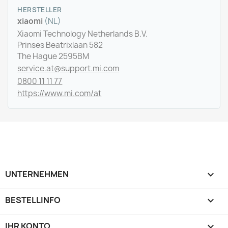
HERSTELLER
xiaomi
(NL)
Xiaomi Technology Netherlands B.V.
Prinses Beatrixlaan 582
The Hague 2595BM
service.at@support.mi.com
0800 11 11 77
https://www.mi.com/at
UNTERNEHMEN

BESTELLINFO

IHR KONTO
