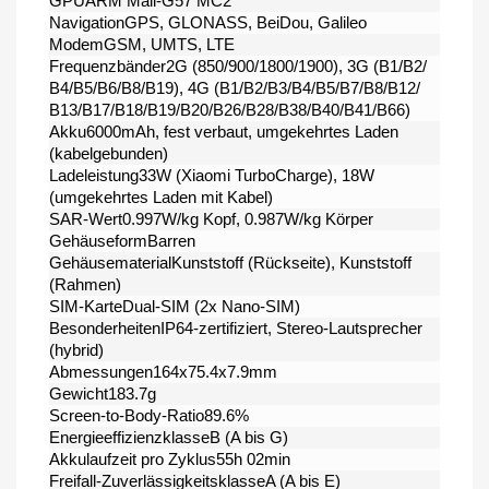
GPUARM Mali-G57 MC2
NavigationGPS, GLONASS, BeiDou, Galileo
ModemGSM, UMTS, LTE
Frequenzbänder2G (850/​900/​1800/​1900), 3G (B1/​B2/​
B4/​B5/​B6/​B8/​B19), 4G (B1/​B2/​B3/​B4/​B5/​B7/​B8/​B12/​
B13/​B17/​B18/​B19/​B20/​B26/​B28/​B38/​B40/​B41/​B66)
Akku6000mAh, fest verbaut, umgekehrtes Laden
(kabelgebunden)
Ladeleistung33W (Xiaomi TurboCharge), 18W
(umgekehrtes Laden mit Kabel)
SAR-Wert0.997W/​kg Kopf, 0.987W/​kg Körper
GehäuseformBarren
GehäusematerialKunststoff (Rückseite), Kunststoff
(Rahmen)
SIM-KarteDual-SIM (2x Nano-SIM)
BesonderheitenIP64-zertifiziert, Stereo-Lautsprecher
(hybrid)
Abmessungen164x75.4x7.9mm
Gewicht183.7g
Screen-to-Body-Ratio89.6%
EnergieeffizienzklasseB (A bis G)
Akkulaufzeit pro Zyklus55h 02min
Freifall-ZuverlässigkeitsklasseA (A bis E)