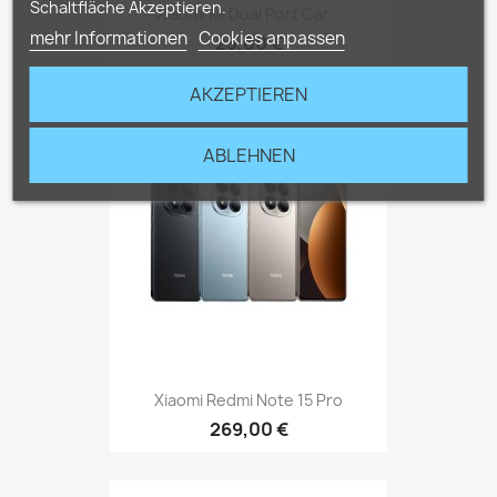
Schaltfläche Akzeptieren.
Xiaomi Mi Dual Port Car...
mehr Informationen
Cookies anpassen
25,00 €
AKZEPTIEREN
ABLEHNEN
Xiaomi Redmi Note 15 Pro
269,00 €