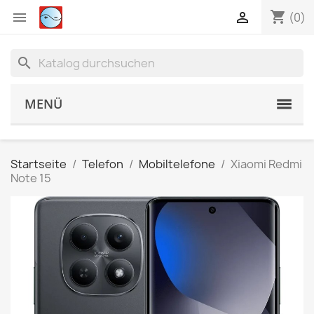
shopping_cart


(0)
search
MENÜ
Startseite
Telefon
Mobiltelefone
Xiaomi Redmi
Note 15