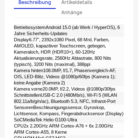
Beschreibung
Artikeldetails
Anhänge
BetriebssystemAndroid 15.0 (ab Werk /​ HyperOS), 6
Jahre Sicherheits-Updates
Display6.77", 2392x1080 Pixel, 68 Mrd. Farben,
AMOLED, kapazitiver Touchscreen, gebogen,
Kameraloch, HDR (HDR10+), 60-120Hz
Aktualisierungsrate, 2560Hz Abtastrate, 800 Nits
(typisch), 3200 Nits (maximal), 388ppi
Kamera hinten108.0MP, f/​1.7, Phasenvergleich-AF,
OIS, LED-Blitz, Videos @1080p/​60fps (Kamera 1);
keine Angabe (Kamera 2)
Kamera vorne20.0MP, f/​2.2, Videos @1080p/​30fps
SchnittstellenUSB-C 2.0 (480Mb/​s), Wi-Fi 5 (WLAN
802.11a/​b/​g/​n/​ac), Bluetooth 5.3, NFC, Infrarot-Port
SensorenBeschleunigungssensor, Gyroskop,
Lichtsensor, Kompass, Fingerabdrucksensor (Display)
SoCMediaTek Helio G100-Ultra
CPU2x 2.20GHz ARM Cortex-A76 + 6x 2.00GHz
ARM Cortex-A55, 8 Kerne