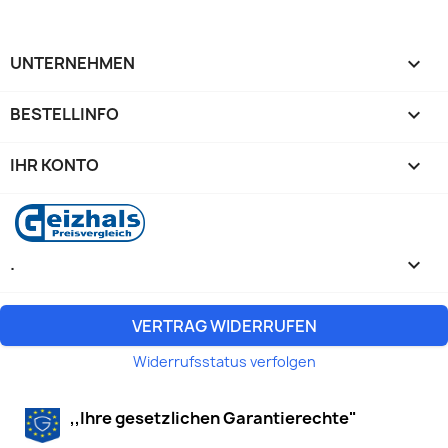
UNTERNEHMEN

BESTELLINFO

IHR KONTO

.
keyboard_arrow_down
VERTRAG WIDERRUFEN
Widerrufsstatus verfolgen
,,Ihre gesetzlichen Garantierechte"