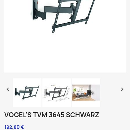


VOGEL'S TVM 3645 SCHWARZ
192,80 €