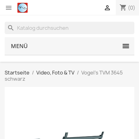
shopping_cart


(0)
search
MENÜ
Startseite
Video, Foto & TV
Vogel's TVM 3645
schwarz